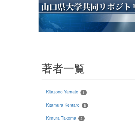
著者一覧
Kitazono Yamato
1
Kitamura Kentaro
6
Kimura Takema
2