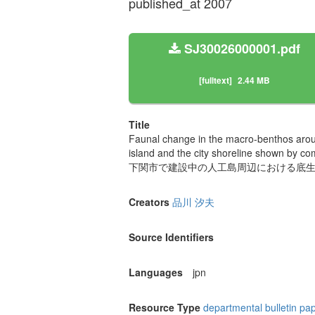
published_at 2007
SJ30026000001.pdf
[fulltext]
2.44 MB
Title
Faunal change in the macro-benthos around
island and the city shoreline shown by c
下関市で建設中の人工島周辺における底生動
Creators
品川 汐夫
Source Identifiers
Languages
jpn
Resource Type
departmental bulletin pa