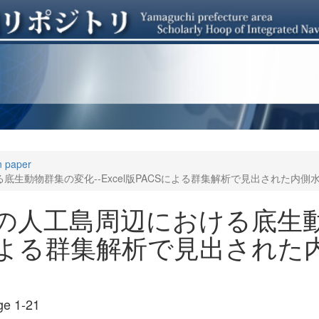
n paper
生動物群集の変化--Excel版PACSによる群集解析で見出された内側
の人工島周辺における底生動
CSによる群集解析で見出され
e 1-21