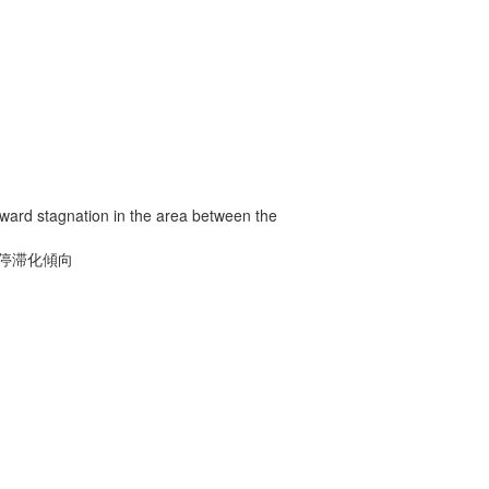
oward stagnation in the area between the
の停滞化傾向