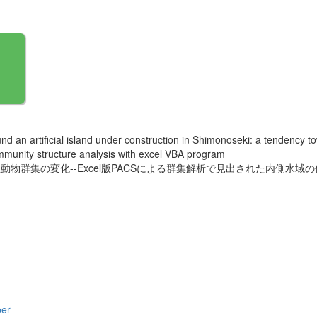
 an artificial island under construction in Shimonoseki: a tendency t
ommunity structure analysis with excel VBA program
物群集の変化--Excel版PACSによる群集解析で見出された内側水域
per