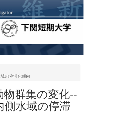
水域の停滞化傾向
物群集の変化--
た内側水域の停滞