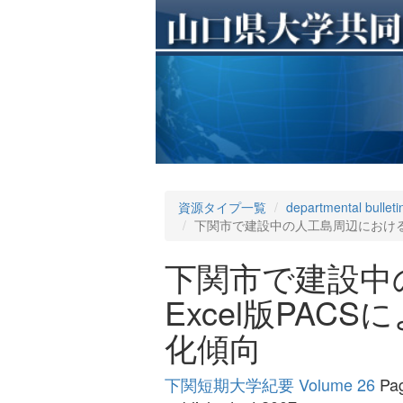
資源タイプ一覧
departmental bulleti
下関市で建設中の人工島周辺における底
下関市で建設中
Excel版PA
化傾向
下関短期大学紀要 Volume 26
Pag