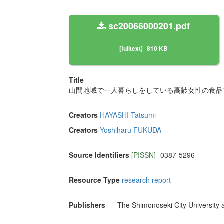
sc20066000201.pdf
[fulltext]
810 KB
Title
山間地域で一人暮らしをしている高齢女性の食品
Creators
HAYASHI Tatsumi
Creators
Yoshiharu FUKUDA
Source Identifiers
[PISSN]
0387-5296
Resource Type
research report
Publishers
The Shimonoseki City University as