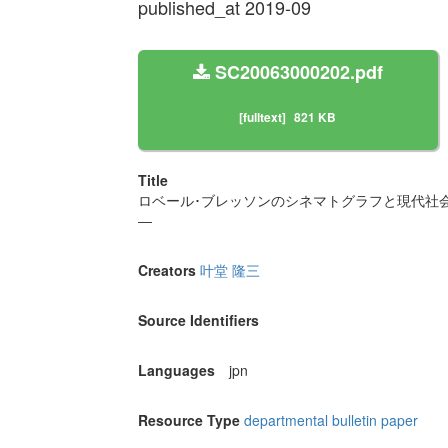
published_at 2019-09
SC20063000202.pdf
[fulltext]
821 KB
Title
ロベール･ブレッソンのシネマトグラフと現代社
―
Creators
叶堂 隆三
Source Identifiers
Languages
jpn
Resource Type
departmental bulletin paper