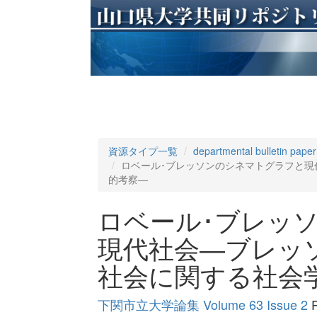
資源タイプ一覧
departmental bulletin paper
ロベール･ブレッソンのシネマトグラフと現
的考察―
ロベール･ブレッ
現代社会―ブレッ
社会に関する社会
下関市立大学論集 Volume 63 Issue 2
P