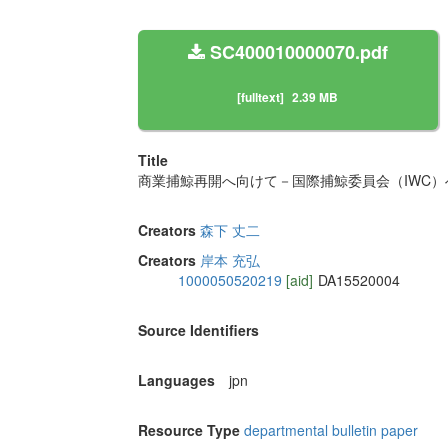
SC400010000070.pdf
[fulltext]
2.39 MB
Title
商業捕鯨再開へ向けて－国際捕鯨委員会（IWC
Creators
森下 丈二
Creators
岸本 充弘
1000050520219
[aid]
DA15520004
Source Identifiers
Languages
jpn
Resource Type
departmental bulletin paper