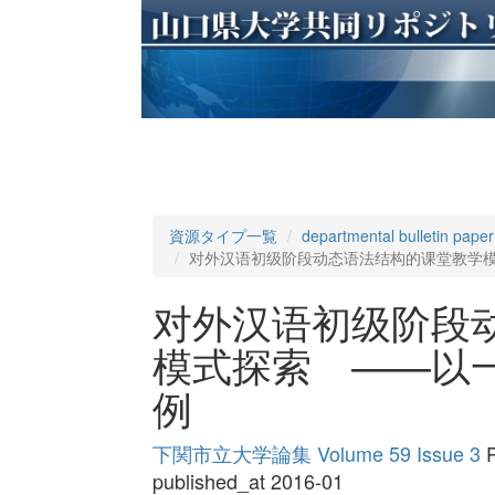
資源タイプ一覧
departmental bulletin paper
对外汉语初级阶段动态语法结构的课堂教学模
对外汉语初级阶段
模式探索 ——以一
例
下関市立大学論集 Volume 59 Issue 3
P
published_at 2016-01