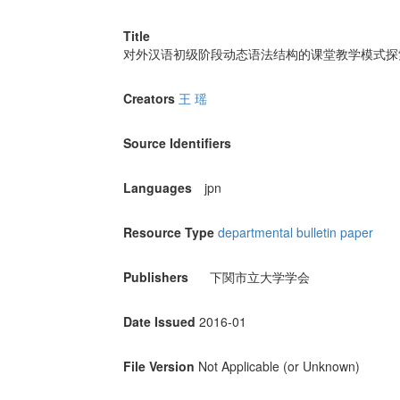
Title
对外汉语初级阶段动态语法结构的课堂教学模式探
Creators
王 瑶
Source Identifiers
Languages
jpn
Resource Type
departmental bulletin paper
Publishers
下関市立大学学会
Date Issued
2016-01
File Version
Not Applicable (or Unknown)