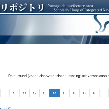
Date Issued
(<span class="translation_missing" title="translation
...
10
11
12
13
14
15
16
17
18
...
ついて