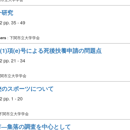
一研究
p. 35 - 49
hers
: 下関市立大学学会
(1)項(e)号による死後扶養申請の問題点
p. 21 - 34
下関市立大学学会
校のスポーツについて
p. 1 - 20
 下関市立大学学会
関市―集落の調査を中心として