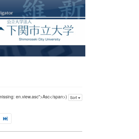
 missing: en.view.asc">Asc</span>)
Sort