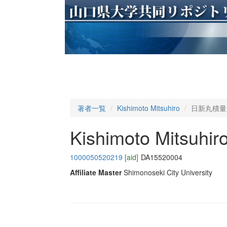
著者一覧
Kishimoto Mitsuhiro
日新丸積量
Kishimoto Mitsuhir
1000050520219
[aid]
DA15520004
Affiliate Master
Shimonoseki City University