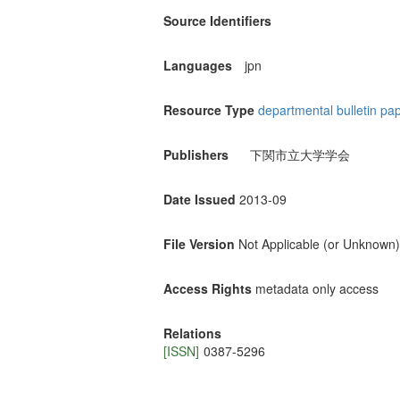
Source Identifiers
Languages
jpn
Resource Type
departmental bulletin pa
Publishers
下関市立大学学会
Date Issued
2013-09
File Version
Not Applicable (or Unknown)
Access Rights
metadata only access
Relations
[ISSN]
0387-5296