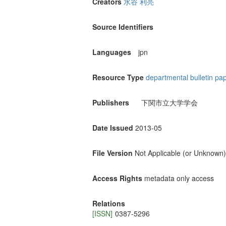
Creators
水谷 利亮
Source Identifiers
Languages
jpn
Resource Type
departmental bulletin pa
Publishers
下関市立大学学会
Date Issued
2013-05
File Version
Not Applicable (or Unknown)
Access Rights
metadata only access
Relations
[ISSN]
0387-5296