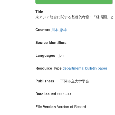
Title
東アジア統合に関する基礎的考察 : 「経済圏」
Creators
川本 忠雄
Source Identifiers
Languages
jpn
Resource Type
departmental bulletin paper
Publishers
下関市立大学学会
Date Issued
2009-09
File Version
Version of Record