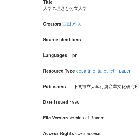
Title
大学の理念と公立大学
Creators
西田 雅弘
Source Identifiers
Languages
jpn
Resource Type
departmental bulletin paper
Publishers
下関市立大学付属産業文化研究所
Date Issued
1998
File Version
Version of Record
Access Rights
open access