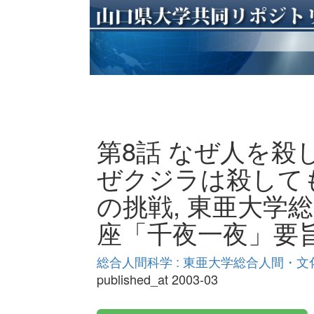
第8話 なぜ人を
ぜクジラは殺しても
の挑戦, 東亜大学
座「千夜一夜」要旨
総合人間科学 : 東亜大学総合人間・文化学
published_at 2003-03