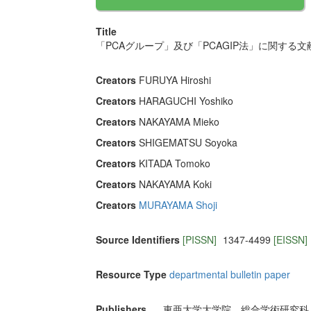
Title
「PCAグループ」及び「PCAGIP法」に関する文
Creators
FURUYA Hiroshi
Creators
HARAGUCHI Yoshiko
Creators
NAKAYAMA Mieko
Creators
SHIGEMATSU Soyoka
Creators
KITADA Tomoko
Creators
NAKAYAMA Koki
Creators
MURAYAMA Shoji
Source Identifiers
[PISSN]
1347-4499
[EISSN]
Resource Type
departmental bulletin paper
Publishers
東亜大学大学院 総合学術研究科