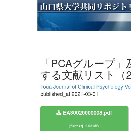
「PCAグループ」及
する文献リスト（2
Toua Journal of Clinical Psychology V
published_at 2021-03-31
EA30020000008.pdf
[fulltext]
2.05 MB