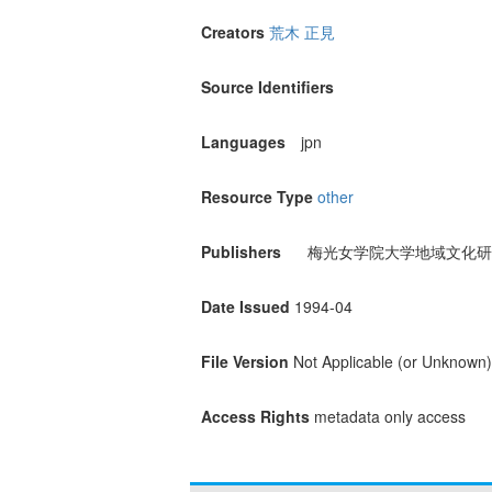
Creators
荒木 正見
Source Identifiers
Languages
jpn
Resource Type
other
Publishers
梅光女学院大学地域文化研
Date Issued
1994-04
File Version
Not Applicable (or Unknown)
Access Rights
metadata only access