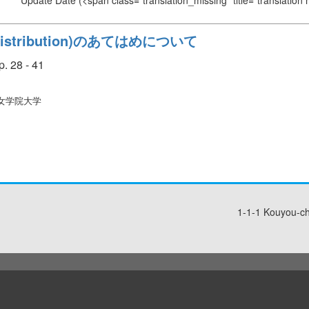
Update Date
(<span class="translation_missing" title="translation
istribution)のあてはめについて
. 28 - 41
光女学院大学
1-1-1 Kouyou-c