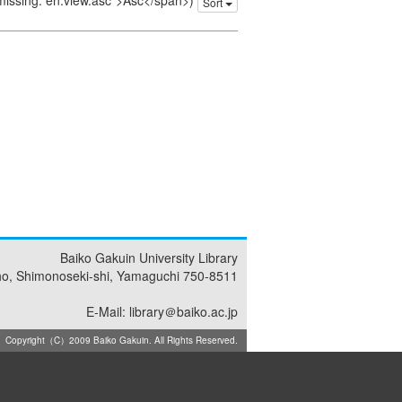
 missing: en.view.asc">Asc</span>)
Sort
Baiko Gakuin University Library
ho, Shimonoseki-shi, Yamaguchi 750-8511
E-Mail: library＠baiko.ac.jp
Copyright（C）2009 Baiko Gakuin. All Rights Reserved.