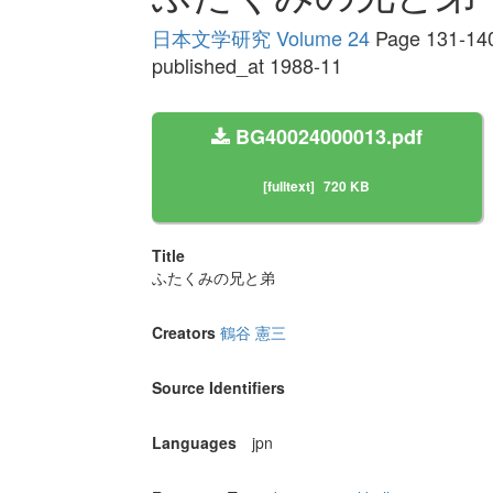
日本文学研究 Volume 24
Page 131-14
published_at 1988-11
BG40024000013.pdf
[fulltext]
720 KB
Title
ふたくみの兄と弟
Creators
鶴谷 憲三
Source Identifiers
Languages
jpn