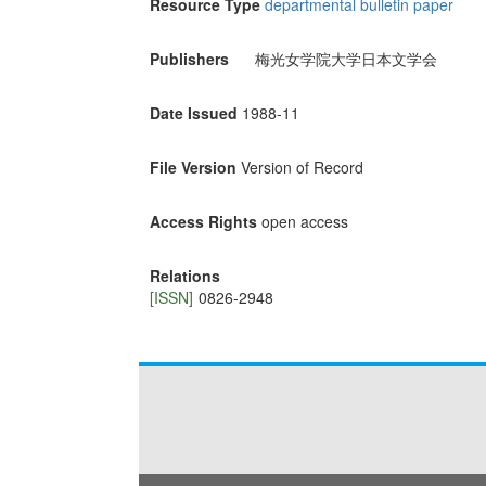
Resource Type
departmental bulletin paper
Publishers
梅光女学院大学日本文学会
Date Issued
1988-11
File Version
Version of Record
Access Rights
open access
Relations
[ISSN]
0826-2948