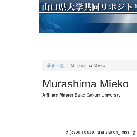
著者一覧
Murashima Mieko
Murashima Mieko
Affiliate Master
Baiko Gakuin University
Id
(<span class="translation_missing" 