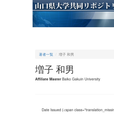
著者一覧
増子 和男
増子 和男
Affiliate Master
Baiko Gakuin University
Date Issued
(<span class="translation_missin