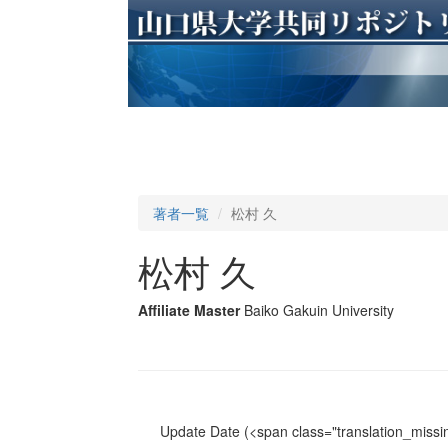
著者一覧
松村 久
松村 久
Affiliate Master
Baiko Gakuin University
Update Date
(<span class="translation_missin