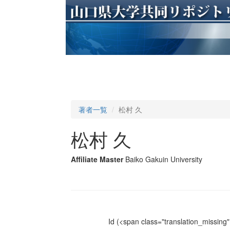
著者一覧
松村 久
松村 久
Affiliate Master
Baiko Gakuin University
Id
(<span class="translation_missing" 