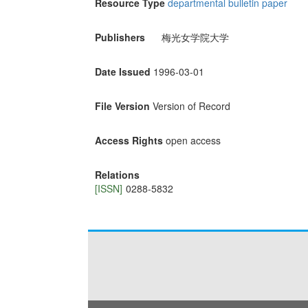
Resource Type
departmental bulletin paper
Publishers
梅光女学院大学
Date Issued
1996-03-01
File Version
Version of Record
Access Rights
open access
Relations
[ISSN]
0288-5832