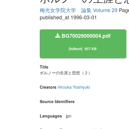
梅光女学院大学 論集 Volume 29
Page
published_at 1996-03-01
BG70029000004.pdf
[fulltext]
657 KB
Title
ボルノーの生涯と思想（２）
Creators
Hirooka Yoshiyuki
Source Identifiers
Languages
jpn