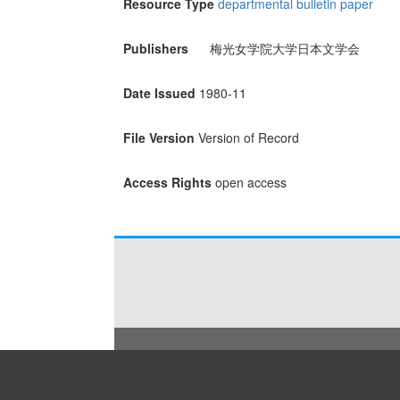
Resource Type
departmental bulletin paper
Publishers
梅光女学院大学日本文学会
Date Issued
1980-11
File Version
Version of Record
Access Rights
open access