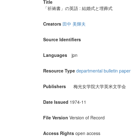
Title
「祈祷書」の英語 : 結婚式と埋葬式
Creators
田中 美輝夫
Source Identifiers
Languages
jpn
Resource Type
departmental bulletin paper
Publishers
梅光女学院大学英米文学会
Date Issued
1974-11
File Version
Version of Record
Access Rights
open access