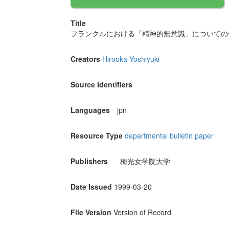
Title
フランクルにおける「精神的無意識」についての一
Creators
Hirooka Yoshiyuki
Source Identifiers
Languages
jpn
Resource Type
departmental bulletin paper
Publishers
梅光女学院大学
Date Issued
1999-03-20
File Version
Version of Record