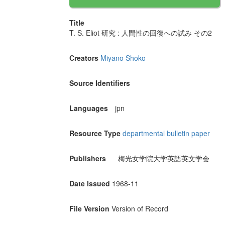
Title
T. S. Eliot 研究 : 人間性の回復への試み その2
Creators
Miyano Shoko
Source Identifiers
Languages
jpn
Resource Type
departmental bulletin paper
Publishers
梅光女学院大学英語英文学会
Date Issued
1968-11
File Version
Version of Record