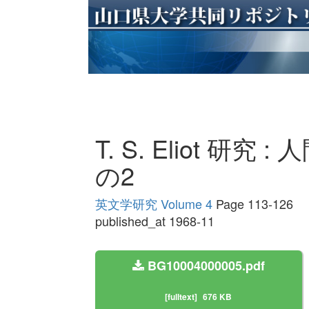
T. S. Eliot 研
の2
英文学研究 Volume 4
Page 113-126
published_at 1968-11
BG10004000005.pdf
[fulltext]
676 KB