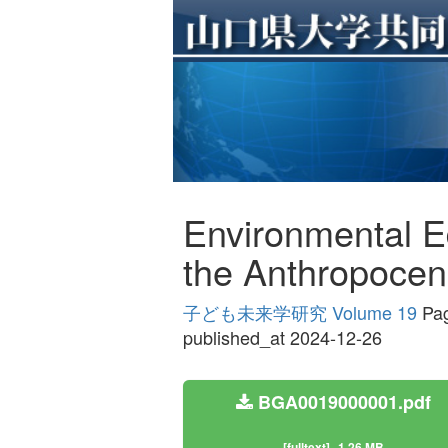
Environmental Ed
the Anthropoce
子ども未来学研究 Volume 19
Pag
published_at 2024-12-26
BGA0019000001.pdf
[fulltext]
1.26 MB