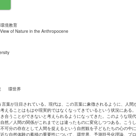
の環境教育
 View of Nature in the Anthropocene
rsity
観
環世界
）」という言葉が注目されている。現代は、この言葉に象徴されるように、人
て考えることはもはや現実的ではなくなってきているという状況にある
向き合うことができないと考えられるようになってきた。このような現
、自然／人間の関係がこれまでとは違ったものに変化しつつある。こう
と不可分の存在として人間を捉えるという自然観を子どもたちの心の中
身近な自然体験の蓄積の重要性について、環世界、予測符号化理論、プ