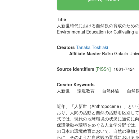
Title
人新世時代における自然観の育成のため
Environmental Education for Cultivating a
Creators
Tanaka Toshiaki
Affiliate Master
Baiko Gakuin Unive
Source Identifiers
[PISSN]
1881-7424
Creator Keywords
人新世
環境教育
自然体験
自然
近年、「人新世（Anthropocene
おり、人間の活動と自然の活動を区別し
式では、現代の地球環境の状況に適切に
保護活動や環境をめぐる人文学分野では
の日本の環境教育において、自然の事物
らに、そのような自然観の育成における