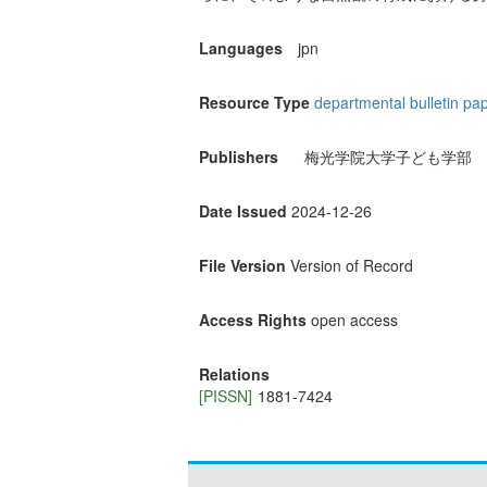
Languages
jpn
Resource Type
departmental bulletin pa
Publishers
梅光学院大学子ども学部
Date Issued
2024-12-26
File Version
Version of Record
Access Rights
open access
Relations
[PISSN]
1881-7424