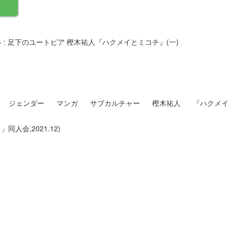
: 足下のユートピア 樫木祐人『ハクメイとミコチ』(一)
ジェンダー
マンガ
サブカルチャー
樫木祐人
『ハクメ
」同人会,2021.12)