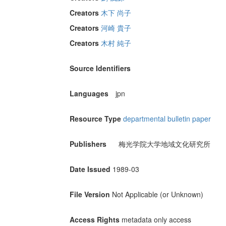
Creators
木下 尚子
Creators
河崎 貴子
Creators
木村 純子
Source Identifiers
Languages
jpn
Resource Type
departmental bulletin paper
Publishers
梅光学院大学地域文化研究所
Date Issued
1989-03
File Version
Not Applicable (or Unknown)
Access Rights
metadata only access