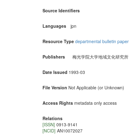
Source Identifiers
Languages
jpn
Resource Type
departmental bulletin paper
Publishers
梅光学院大学地域文化研究所
Date Issued
1993-03
File Version
Not Applicable (or Unknown)
Access Rights
metadata only access
Relations
[ISSN]
0913-9141
[NCID]
AN10072027